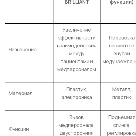
BRILLIANT
функции)
Увеличение
эффективности
Перевозка
взаимодействия
пациентов
Назначение
между
внутри
пациентами и
медучрежден
медперсоналом
Пластик,
Металл,
Материал
электроника
пластик
Вызов
Подъемная
медперсонала,
спинка,
Функции
двусторонняя
регулировк